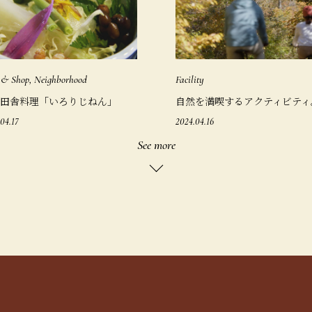
 & Shop, Neighborhood
Facility
田舎料理「いろりじねん」
自然を満喫するアクティビティ
04.17
2024.04.16
See more