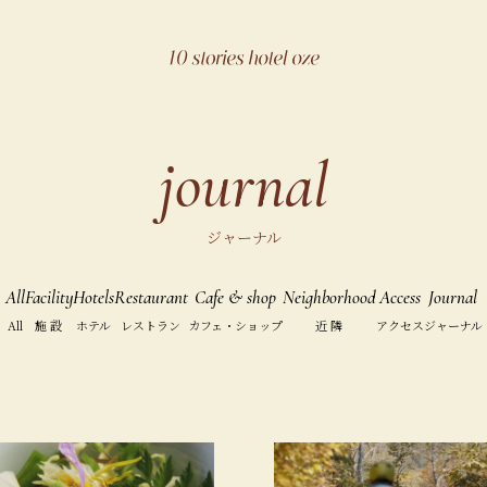
journal
ジャーナル
All
Facility
Hotels
Restaurant
Cafe & shop
Neighborhood
Access
Journal
All
施 設
ホテル
レストラン
カフェ・ショップ
近 隣
アクセス
ジャーナル