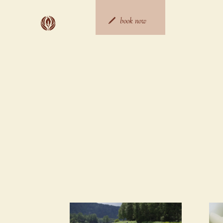
Skip
to
content
book now
ご宿泊予約
日帰り予約