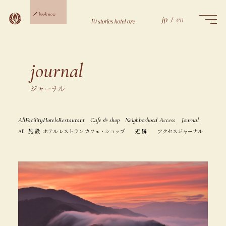
Skip
to
book now
content
ご宿泊予約
日帰り予約
journal
ジャーナル
All
Facility
Hotels
Restaurant
Cafe & shop
Neighborhood
Access
Journal
All
施 設
ホテル
レストラン
カフェ・ショップ
近 隣
アクセス
ジャーナル