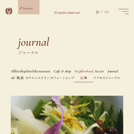
Skip
to
book now
content
ご宿泊予約
日帰り予約
journal
ジャーナル
All
Facility
Hotels
Restaurant
Cafe & shop
Neighborhood
Access
Journal
All
施 設
ホテル
レストラン
カフェ・ショップ
近 隣
アクセス
ジャーナル