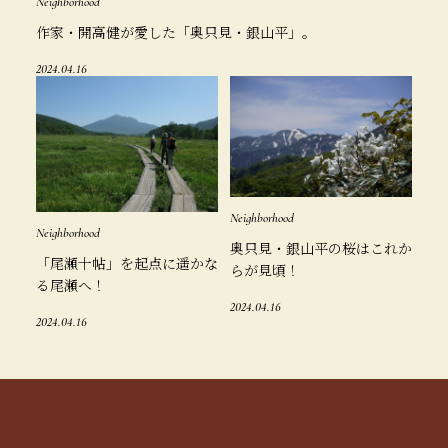
Neighborhood
作家・開高健が愛した「奥只見・銀山平」。
2024.04.16
Neighborhood
Neighborhood
奥只見・銀山平の桜はこれか
「尾瀬十帖」を起点に遥かな
らが見頃！
る尾瀬へ！
2024.04.16
2024.04.16