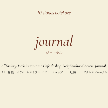
journal
ジャーナル
All
Facility
Hotels
Restaurant
Cafe & shop
Neighborhood
Access
Journal
All
施 設
ホテル
レストラン
カフェ・ショップ
近 隣
アクセス
ジャーナル