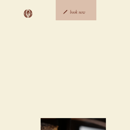
Skip
to
content
book now
ご宿泊予約
日帰り予約