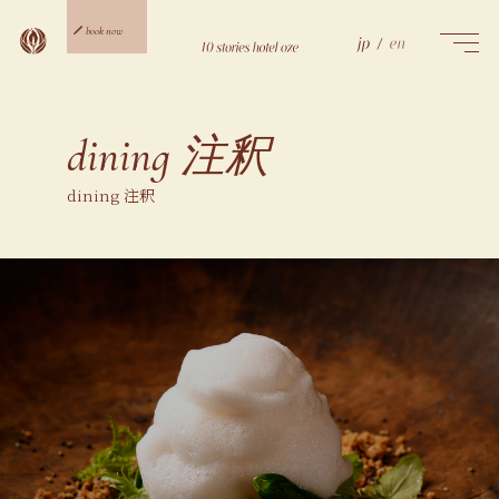
Skip
to
book now
content
ご宿泊予約
日帰り予約
dining 注釈
dining 注釈