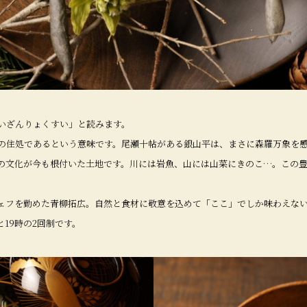
いざんりょくすい」と読みます。
の住処であるという意味です。尾瀬十帖がある銀山平は、まさに森羅万象を
の文化が今も根付いた土地です。川には岩魚、山には山菜にきのこ…。この
ェフを勤めた青柳拓広。自然と食材に敬意を込めて「ここ」でしか味わえな
19時の2回制です。