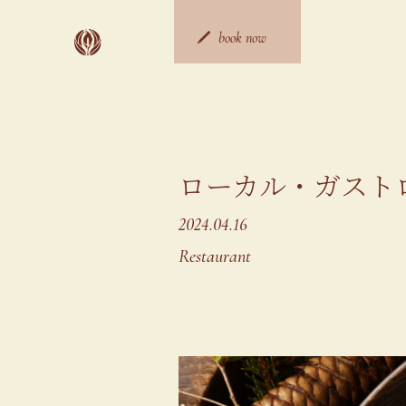
Skip
to
content
book now
ご宿泊予約
日帰り予約
ローカル・ガスト
2024.04.16
Restaurant